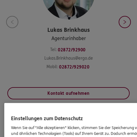
Lukas
Brinkhaus
Agenturinhaber
Tel:
02872/92900
Lukas.Brinkhaus@ergo.de
Mobil:
02872/929020
Kontakt aufnehmen
HINWEIS
Einstellungen zum Datenschutz
Wichtiges aus dem Vermittlerrecht
Wenn Sie auf "Alle akzeptieren" klicken, stimmen Sie der Speicherung 
und ähnlichen Technologien (Tools) auf Ihrem Gerät zu. Dadurch ermö