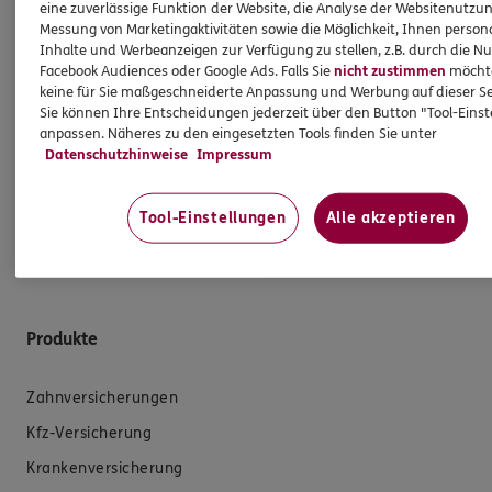
eine zuverlässige Funktion der Website, die Analyse der Websitenutzun
Ich bin verpflichtet, Ihnen Auskünfte zu meiner
Messung von Marketingaktivitäten sowie die Möglichkeit, Ihnen persona
Person zu geben. Sowohl Ihr Schutz als Verbraucher
Inhalte und Werbeanzeigen zur Verfügung zu stellen, z.B. durch die N
Facebook Audiences oder Google Ads. Falls Sie
nicht zustimmen
möchten
sowie auch gesetzliche Regelungen halten mich
keine für Sie maßgeschneiderte Anpassung und Werbung auf dieser Se
dazu an. Ich biete Beratung an, für die
Sie können Ihre Entscheidungen jederzeit über den Button "Tool-Eins
Versicherungsvermittlung erhalte ich Provision,
anpassen. Näheres zu den eingesetzten Tools finden Sie unter
ferner sonstige Zuwendungen.
Datenschutzhinweise
Impressum
Mehr Informationen
Tool-Einstellungen
Alle akzeptieren
Produkte
Zahnversicherungen
Kfz-Versicherung
Krankenversicherung