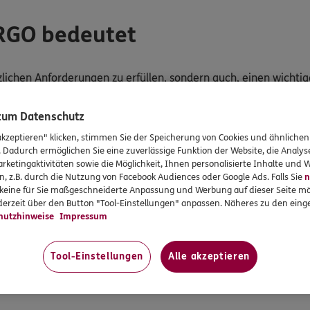
ERGO bedeutet
tzlichen Anforderungen zu erfüllen, sondern auch, einen wichti
 zum Datenschutz
tigkeit und Inklusion in die tägliche Arbeits- und Geschäftsprax
akzeptieren" klicken, stimmen Sie der Speicherung von Cookies und ähnlichen
. Dadurch ermöglichen Sie eine zuverlässige Funktion der Website, die Analy
rketingaktivitäten sowie die Möglichkeit, Ihnen personalisierte Inhalte und
 verschiedene Formen von Einschränkungen haben, um deren B
n, z.B. durch die Nutzung von Facebook Audiences oder Google Ads. Falls Sie
n
r keine für Sie maßgeschneiderte Anpassung und Werbung auf dieser Seite mö
erzeit über den Button "Tool-Einstellungen" anpassen. Näheres zu den einge
Angebote und Services gut nutzen können. Deshalb wird kontinuie
hutzhinweise
Impressum
n.
dienbarkeit verwendet ERGO auf den Websites und mobilen An
Tool-Einstellungen
Alle akzeptieren
ktionen umfasst. Mithilfe der Software können Nutzer einfacher