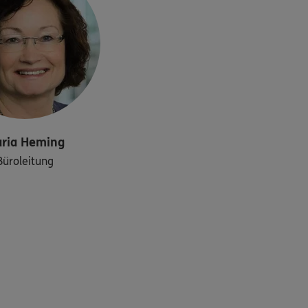
ria
Heming
Büroleitung