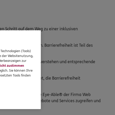
gen Schritt auf dem Weg zu einer inklusiven
is eingebettet werden. Barrierefreiheit ist Teil des
 Technologien (Tools)
se der Websitenutzung,
 Werbeanzeigen zur
edürfnisse besser zu verstehen und entsprechende
icht zustimmen
glich. Sie können Ihre
setzten Tools finden
rlich daran gearbeitet, die Barrierefreiheit
wendungen die Software Eye-Able® der Firma Web
 auf die digitalen Angebote und Services zugreifen und