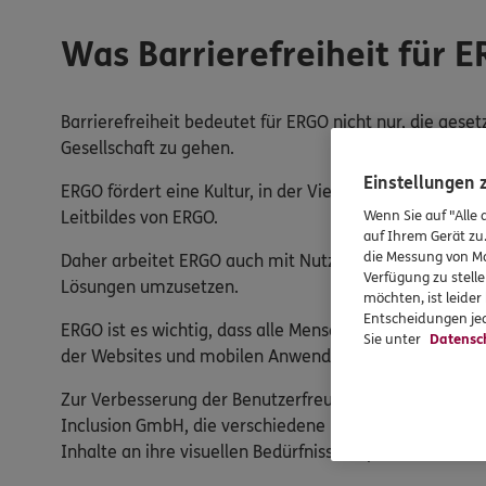
Was Barrierefreiheit für 
Barrierefreiheit bedeutet für ERGO nicht nur, die gese
Gesellschaft zu gehen.
Einstellungen
ERGO fördert eine Kultur, in der Vielfalt, Chancengerech
Wenn Sie auf "Alle 
Leitbildes von ERGO.
auf Ihrem Gerät zu
die Messung von Ma
Daher arbeitet ERGO auch mit Nutzern zusammen, die
Verfügung zu stelle
Lösungen umzusetzen.
möchten, ist leide
Entscheidungen jed
ERGO ist es wichtig, dass alle Menschen die digitalen 
Sie unter
Datensc
der Websites und mobilen Anwendungen zu verbesser
Zur Verbesserung der Benutzerfreundlichkeit und Be
Inclusion GmbH, die verschiedene Barrierefreiheitsfun
Inhalte an ihre visuellen Bedürfnisse anpassen.