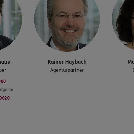
haus
Rainer
Haybach
Ma
ber
Agenturpartner
900
ergo.de
9020